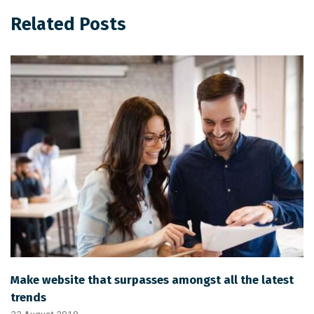
Related Posts
Make website that surpasses amongst all the latest
trends
22 August 2019