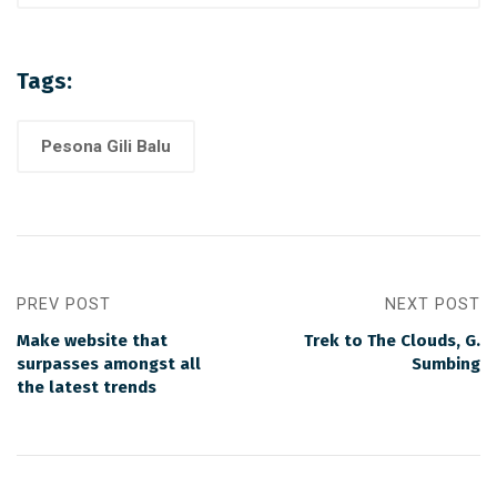
Tags:
Pesona Gili Balu
PREV POST
NEXT POST
Make website that
Trek to The Clouds, G.
surpasses amongst all
Sumbing
the latest trends