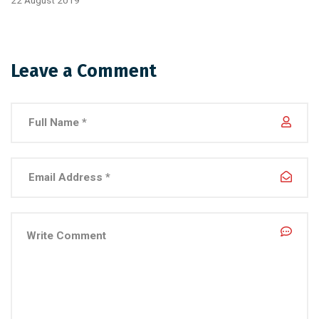
Leave a Comment