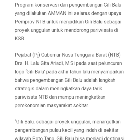
Program konservasi dan pengembangan Gili Balu
yang dilakukan AMMAN ini selaras dengan upaya
Pemprov NTB untuk menjadikan Gili Balu sebagai
proyek unggulan untuk mendorong pariwisata di
KSB.
Pejabat (Pj) Gubernur Nusa Tenggara Barat (NTB)
Drs. H. Lalu Gita Ariadi, M.Si pada saat peluncuran
logo ‘Gili Balu’ pada akhir tahun lalu menyampaikan
bahwa pengembangan Gili Balu adalah langkah
strategis dalam meningkatkan daya tarik
pariwisata NTB dan mampu meningkatkan
perekonomian masyarakat sekitar.
“Gili Balu, sebagai proyek unggulan, menargetkan
pengembangan pulau kecil yang indah di sekitar
wilayah Poto Tano. Gili Balu bisa menjadi destinasi