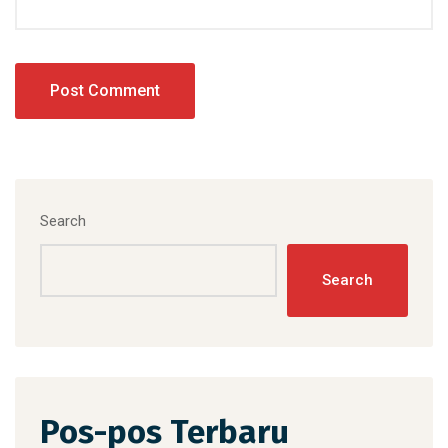
Search
Search
Pos-pos Terbaru