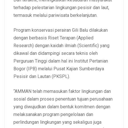
terhadap pelestarian lingkungan pesisir dan laut,
termasuk melalui pariwisata berkelanjutan.
Program konservasi perairan Gili Balu dilakukan
dengan berbasis Riset Terapan (Applied
Research) dengan kaidah ilmiah (Scientific) yang
dikawal dan didampingi secara teknis oleh
Perguruan Tinggi dalam hal ini Institut Pertanian
Bogor (IPB) melalui Pusat Kajian Sumberdaya
Pesisir dan Lautan (PKSPL).
“AMMAN telah memasukan faktor lingkungan dan
sosial dalam proses penentuan tujuan perusahaan
yang diwujudkan dalam bentuk komitmen dengan
melaksanakan program pengelolaan dan
perlindungan lingkungan yang sekaligus juga